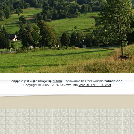
Zdj�cie jest w�asno�ci�
autora
. Kopiowanie bez zezwolenia
zabronione
!
Copyright © 2005 - 2026 Sekowa.Info
Valid XHTML 1.0 Strict