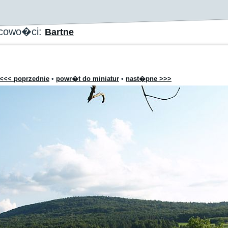
scowo�ci:
Bartne
<<< poprzednie
•
powr�t do miniatur
•
nast�pne >>>