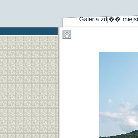
Galeria zdj�� miej