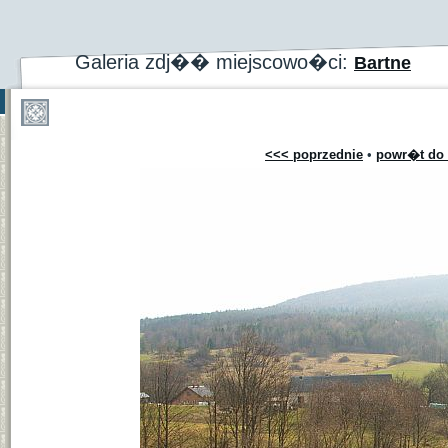
Galeria zdj�� miejscowo�ci:
Bartne
<<< poprzednie
•
powr�t do 