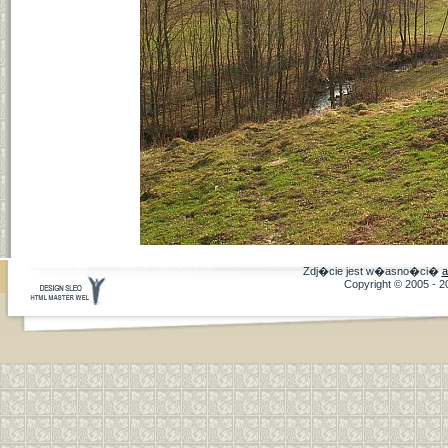
Zdj�cie jest w�asno�ci�
a
Copyright © 2005 - 