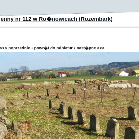
jenny nr 112 w Ro�nowicach (Rozembark)
<<< poprzednie
•
powr�t do miniatur
•
nast�pne >>>