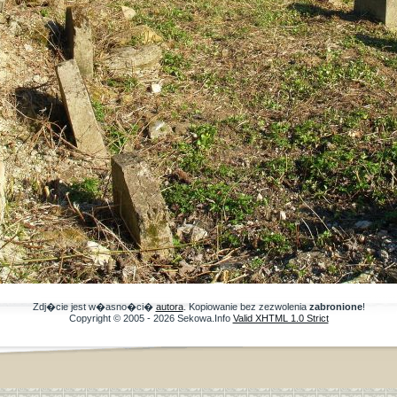
Zdj�cie jest w�asno�ci�
autora
. Kopiowanie bez zezwolenia
zabronione
!
Copyright © 2005 - 2026 Sekowa.Info
Valid XHTML 1.0 Strict