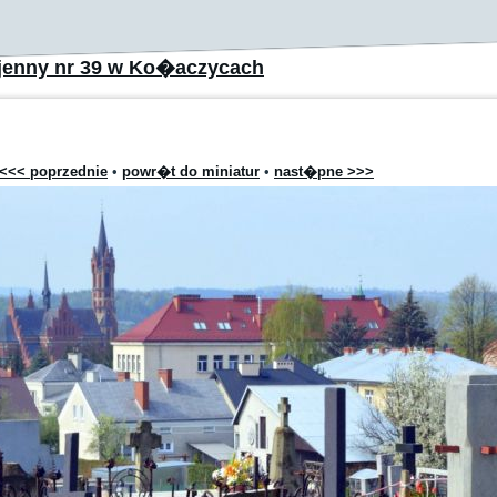
jenny nr 39 w Ko�aczycach
<<< poprzednie
•
powr�t do miniatur
•
nast�pne >>>