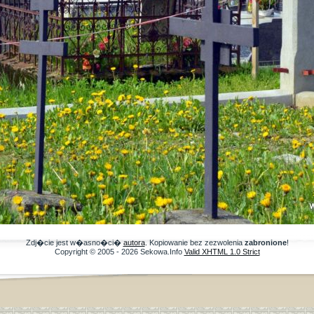
Zdj�cie jest w�asno�ci�
autora
. Kopiowanie bez zezwolenia
zabronione
!
Copyright © 2005 - 2026 Sekowa.Info
Valid XHTML 1.0 Strict