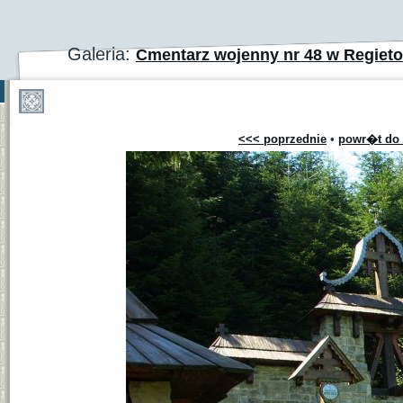
Galeria:
Cmentarz wojenny nr 48 w Regie
<<< poprzednie
•
powr�t do 