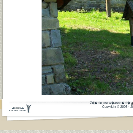
Zdj�cie jest w�asno�ci�
a
Copyright © 2005 - 