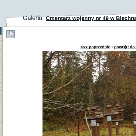
Galeria:
Cmentarz wojenny nr 49 w Blechn
<<< poprzednie
•
powr�t do 