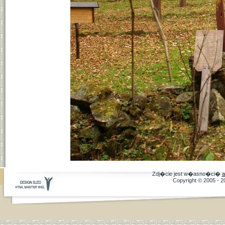
Zdj�cie jest w�asno�ci�
a
Copyright © 2005 - 