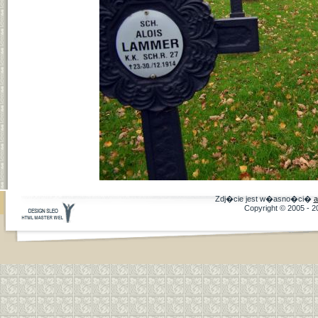
Zdj�cie jest w�asno�ci�
a
Copyright © 2005 - 