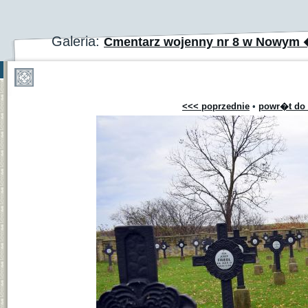
Galeria:
Cmentarz wojenny nr 8 w Nowym 
<<< poprzednie
•
powr�t do 