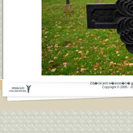
Zdj�cie jest w�asno�ci�
a
Copyright © 2005 - 