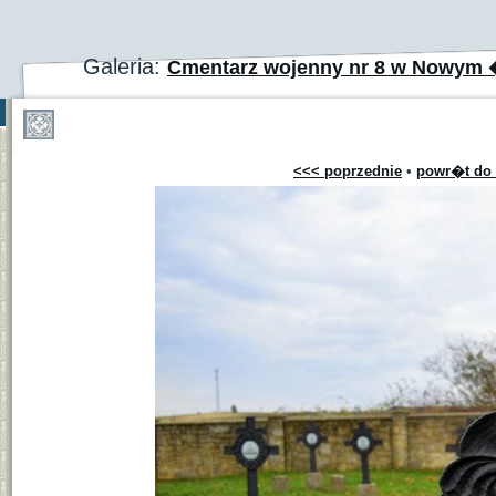
Galeria:
Cmentarz wojenny nr 8 w Nowym 
<<< poprzednie
•
powr�t do 