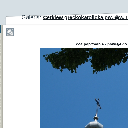
Galeria:
Cerkiew greckokatolicka pw. �w. 
<<< poprzednie
•
powr�t do 