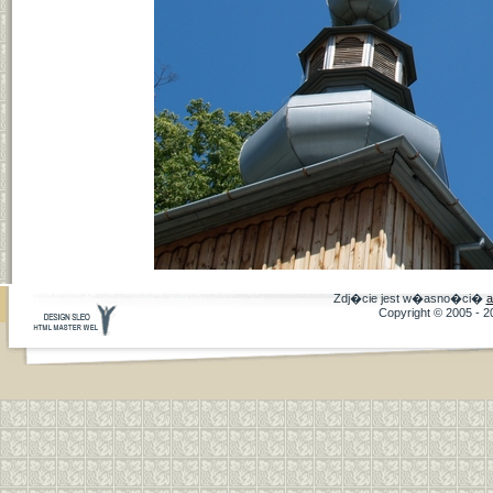
Zdj�cie jest w�asno�ci�
a
Copyright © 2005 - 