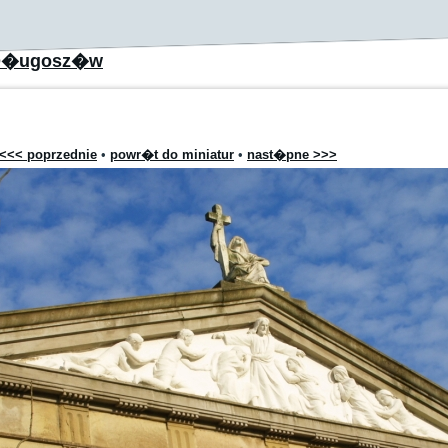
D�ugosz�w
<<< poprzednie
•
powr�t do miniatur
•
nast�pne >>>