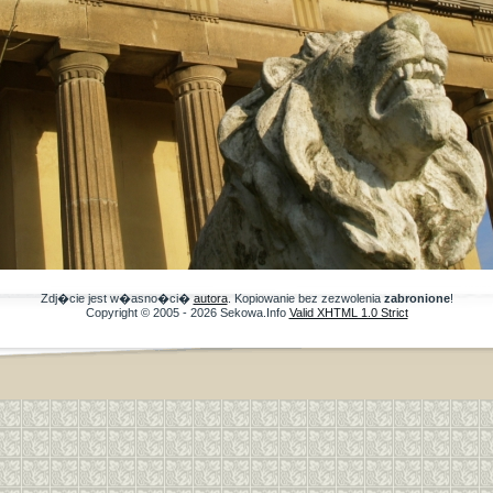
Zdj�cie jest w�asno�ci�
autora
. Kopiowanie bez zezwolenia
zabronione
!
Copyright © 2005 - 2026 Sekowa.Info
Valid XHTML 1.0 Strict