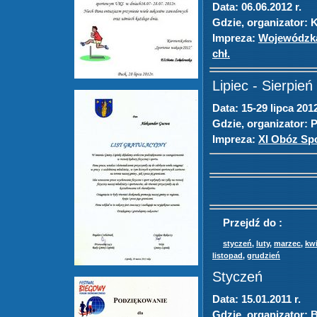
Data:
06.06.2012 r.
Gdzie, organizator:
K
Impreza:
Wojewódzka 
chł.
Lipiec - Sierpień
Data:
15-29 lipca 2012
Gdzie, organizator:
P
Impreza:
XI Obóz Sp
Przejdź do :
styczeń
,
luty
,
marzec
,
kw
listopad
,
grudzień
Styczeń
Data:
15.01.2011 r.
Gdzie, organizator:
B