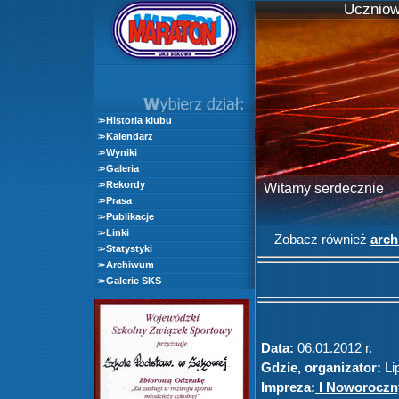
Uczniow
Historia klubu
>>
Kalendarz
>>
Wyniki
>>
Galeria
>>
Rekordy
>>
Witamy serdecznie
Prasa
>>
Publikacje
>>
Linki
>>
Zobacz również
arc
Statystyki
>>
Archiwum
>>
Galerie SKS
>>
Data:
06.01.2012 r.
Gdzie, organizator:
Lip
Impreza:
I Noworoczny