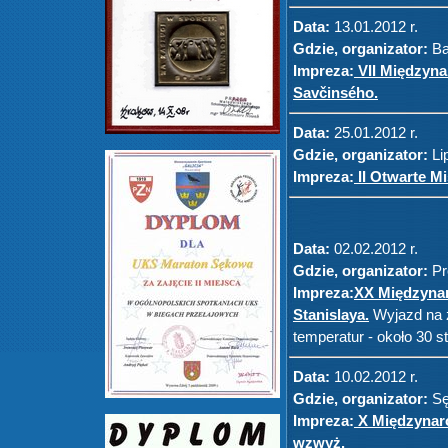
Data:
13.01.2012 r.
Gdzie, organizator:
Ba
Impreza:
VII Międzyna
Savčinsého.
Data:
25.01.2012 r.
Gdzie, organizator:
Lip
Impreza:
II Otwarte M
Data:
02.02.2012 r.
Gdzie, organizator:
Pr
Impreza:
XX Międzyna
Stanislaya.
Wyjazd na z
temperatur - około 30 s
Data:
10.02.2012 r.
Gdzie, organizator:
Sę
Impreza:
X Międzynar
wzwyż.