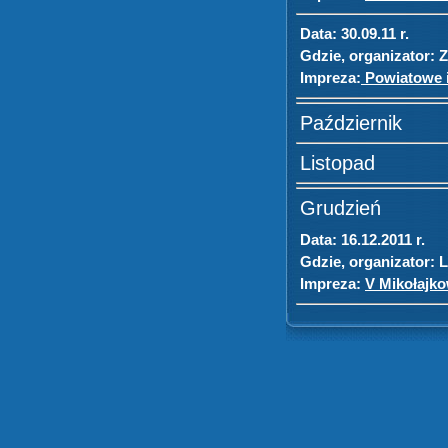
Data:
30.09.11 r.
Gdzie, organizator:
Z
Impreza:
Powiatowe in
Październik
Listopad
Grudzień
Data:
16.12.2011 r.
Gdzie, organizator:
L
Impreza:
V Mikołajkow