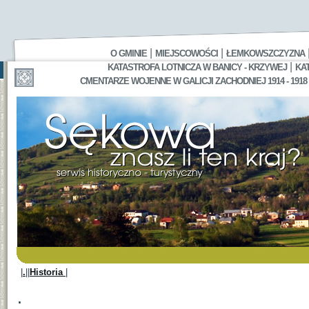
|
|
O GMINIE
MIEJSCOWOŚCI
ŁEMKOWSZCZYZNA
|
KATASTROFA LOTNICZA W BANICY - KRZYWEJ
KA
CMENTARZE WOJENNE W GALICJI ZACHODNIEJ 1914 - 1918
|
.
||
Historia
|
.