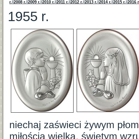
r.
||
2008 r.
||
2009 r.
||
2010 r.
||
2011 r.
||
2012 r.
||
2013 r.
||
2014 r.
||
2015 r.
||
2016 r
1955 r.
niechaj zaświeci żywym płom
miłością wielką, świętym wz