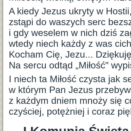
A kiedy Jezus ukryty w Hostii
zstąpi do waszych serc bezsz
i gdy weselem w nich dziś za
wtedy niech każdy z was cic
Kocham Cię, Jezu... Dziękuję
Na sercu odtąd „Miłość" wypi
I niech ta Miłość czysta jak s
w którym Pan Jezus przebywa
z każdym dniem mnoży się co
czyściej, potężniej i coraz pię