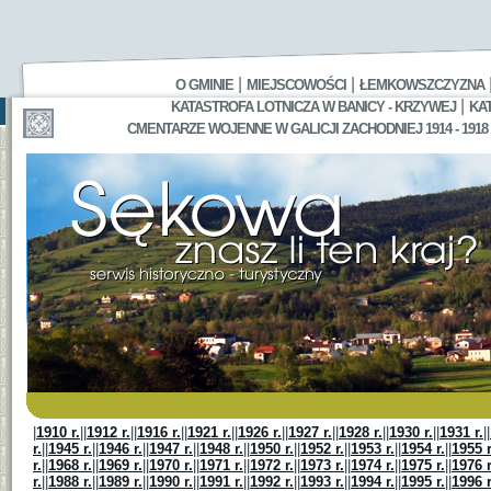
|
|
O GMINIE
MIEJSCOWOŚCI
ŁEMKOWSZCZYZNA
|
KATASTROFA LOTNICZA W BANICY - KRZYWEJ
KA
CMENTARZE WOJENNE W GALICJI ZACHODNIEJ 1914 - 1918
|
1910 r.
||
1912 r.
||
1916 r.
||
1921 r.
||
1926 r.
||
1927 r.
||
1928 r.
||
1930 r.
||
1931 r.
||
r.
||
1945 r.
||
1946 r.
||
1947 r.
||
1948 r.
||
1950 r.
||
1952 r.
||
1953 r.
||
1954 r.
||
1955 r
r.
||
1968 r.
||
1969 r.
||
1970 r.
||
1971 r.
||
1972 r.
||
1973 r.
||
1974 r.
||
1975 r.
||
1976 r
r.
||
1988 r.
||
1989 r.
||
1990 r.
||
1991 r.
||
1992 r.
||
1993 r.
||
1994 r.
||
1995 r.
||
1996 r