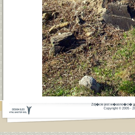
Zdj�cie jest w�asno�ci�
a
Copyright © 2005 - 