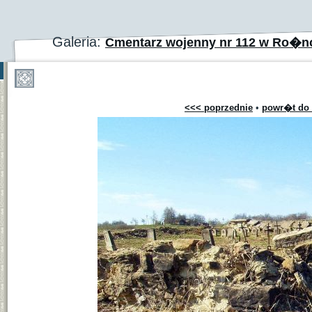
Galeria:
Cmentarz wojenny nr 112 w Ro�n
<<< poprzednie
•
powr�t do 