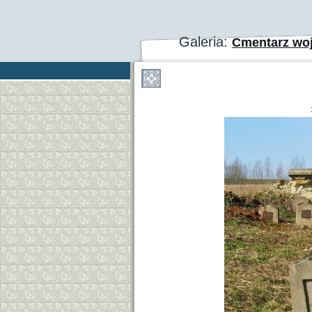
Galeria:
Cmentarz wo