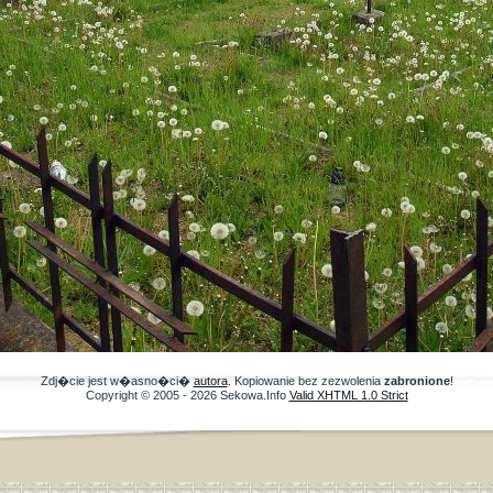
Zdj�cie jest w�asno�ci�
autora
. Kopiowanie bez zezwolenia
zabronione
!
Copyright © 2005 - 2026 Sekowa.Info
Valid XHTML 1.0 Strict