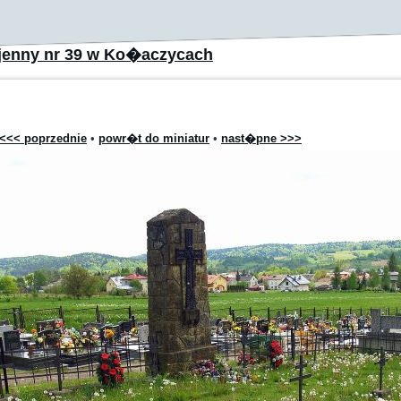
jenny nr 39 w Ko�aczycach
<<< poprzednie
•
powr�t do miniatur
•
nast�pne >>>