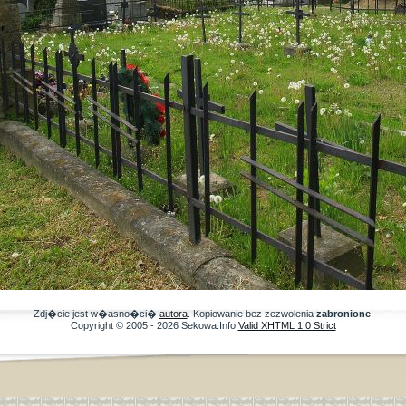
Zdj�cie jest w�asno�ci�
autora
. Kopiowanie bez zezwolenia
zabronione
!
Copyright © 2005 - 2026 Sekowa.Info
Valid XHTML 1.0 Strict