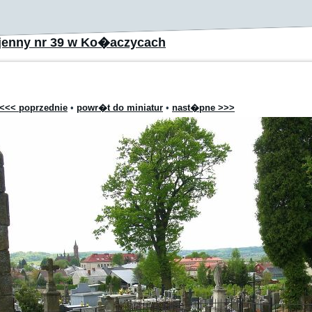
jenny nr 39 w Ko�aczycach
<<< poprzednie
•
powr�t do miniatur
•
nast�pne >>>