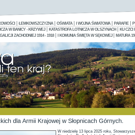
|
|
|
|
|
COWOŚCI
ŁEMKOWSZCZYZNA
OŚWIATA
I WOJNA ŚWIATOWA
PARAFIE
P
|
|
CZA W BANICY - KRZYWEJ
KATASTROFA LOTNICZA W OLSZYNACH
KU CZCI
|
|
LICJI ZACHODNIEJ 1914 - 1918
I KOMUNIA ŚWIĘTA W SĘKOWEJ
MATURA 19
ckich dla Armii Krajowej w Słopnicach Górnych.
W niedzielę 13 lipca 2025 roku, Stowarzysz