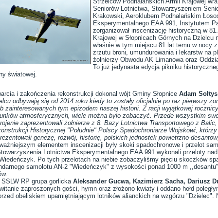
Strzelców Podhalańskich Armii Krajowej w
Seniorów Lotnictwa, Stowarzyszeniem Seni
Krakowski, Aeroklubem Podhalańskim Łosos
Eksperymentalnego EAA 991, Instytutem Pa
zorganizował inscenizację historyczną w 81.
Krajowej w Słopnicach Górnych na Dzielcu n
właśnie w tym miejscu 81 lat temu w nocy z 9
zrzutu broni, umundurowania i lekarstw na 
żołnierzy Obwodu AK Limanowa oraz Oddział
To już jedynasta edycja pikniku historyczn
ny światowej.
arcia i zakończenia rekonstrukcji dokonał wójt Gminy Słopnice
Adam Sołtys
elcu odbywają się od 2014 roku kiedy to zostały oficjalnie po raz pierwszy z
b zainteresowanych tym epizodem naszej historii. Z racji wyjątkowej rocznicy
unków atmosferycznych, wiele można było zobaczyć. Przede wszystkim sw
rojenie zaprezentowali żołnierze z 8. Bazy Lotnictwa Transportowego z Balic
onstrukcji Historycznej "Południe" Polscy Spadochroniarze Wojskowi, którzy
rezentowali genezę, rozwój, historię, polskich jednostek powietrzno-desanto
ważniejszym elementem inscenizacji były skoki spadochronowe i przelot samo
owarzyszenia Lotnictwa Eksperymentalnego EAA 991 wykonali przeloty nad 
deńczyk. Po tych przelotach na niebie zobaczyliśmy pięciu skoczków spad
endarnego samolotu AN-2 "Wiedeńczyk" z wysokości ponad 1000 m ,,desantu" 
ów.
e SSLW RP grupa gorlicka
Aleksander Gucwa, Kazimierz Sacha, Dariusz D
witanie zaproszonych gości, hymn oraz złożono kwiaty i oddano hołd poległy
przed obeliskiem upamiętniającym lotników alianckich na wzgórzu "Dzielec"