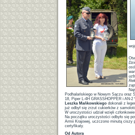
woj
Otw
Dzi
osó
war
uzb
Rek
zap
Naj
Podhalańskiego w Nowym Sączu oraz St
18, Piper L-4H GRASSHOPPER i AN-2 Wie
Leszka Mańkowskiego
dokonali z leg
już odbył się zrzut cukierków z samolot
W uroczystości udział wzięli członkowi
Na początku uroczystości odbyło się po
Armii Krajowej, uczczono minutą ciszy 
certyfikaty.
Od Autora