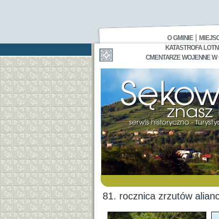
|
O GMINIE
MIEJS
KATASTROFA LOTNI
CMENTARZE WOJENNE W GA
81. rocznica zrzutów alian