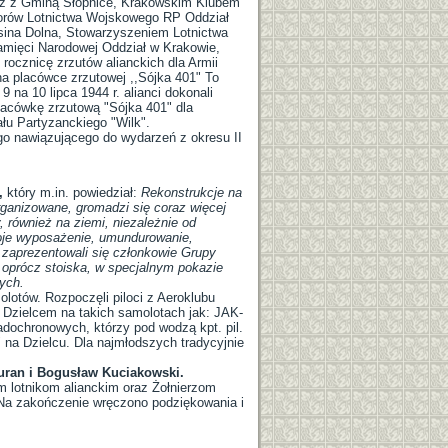
raz z Gminą Słopnice, Krakowskim Klubem
orów Lotnictwa Wojskowego RP Oddział
ina Dolna, Stowarzyszeniem Lotnictwa
mięci Narodowej Oddział w Krakowie,
 rocznicę zrzutów alianckich dla Armii
a placówce zrzutowej ,,Sójka 401" To
 na 10 lipca 1944 r. alianci dokonali
placówkę zrzutową "Sójka 401" dla
u Partyzanckiego "Wilk".
ego nawiązującego do wydarzeń z okresu II
,
który m.in. powiedział:
Rekonstrukcje na
organizowane, gromadzi się coraz więcej
, również na ziemi, niezależnie od
oje wyposażenie, umundurowanie,
, zaprezentowali się członkowie Grupy
 oprócz stoiska, w specjalnym pokazie
wych.
lotów. Rozpoczęli piloci z Aeroklubu
Dzielcem na takich samolotach jak: JAK-
ochronowych, którzy pod wodzą kpt. pil.
na Dzielcu. Dla najmłodszych tradycyjnie
uran i Bogusław Kuciakowski.
m lotnikom alianckim oraz Żołnierzom
. Na zakończenie wręczono podziękowania i