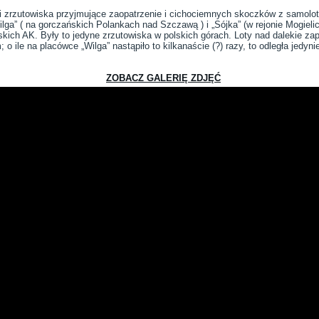
 zrzutowiska przyjmujące zaopatrzenie i cichociemnych skoczków z samolotó
ga” ( na gorczańskich Polankach nad Szczawą ) i „Sójka” (w rejonie Mogieli
kich AK. Były to jedyne zrzutowiska w polskich górach. Loty nad dalekie zap
ile na placówce „Wilga” nastąpiło to kilkanaście (?) razy, to odległa jedynie
ZOBACZ GALERIĘ ZDJĘĆ