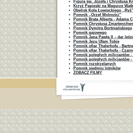
Figura św. Józefa i Chrystusa K
Krzyż Papieski na Magurze Wątk
Obelisk Koła Łowieckiego ,,Ryś
Pomnik ,,Orzeł Wolności"
Pomnik Brata Alberta - Adama 
Pomnik Chrystusa Zmartwychws
Pomnik Dymitra Bortniańskiego
Pomnik gajowego
Pomnik Jana Pawła II – dar leś
Pomnik Jezu Ufam Tobie
Pomnik ofiar Thalerhofu - Bartn
Pomnik ofiar Thalerhofu - Czarn
Pomnik poległych milicjantów -
Pomnik poległych milicjantów -
Pomnik rozstrzelanych
Pomnik siedmiu lotników
ZOBACZ FILMY