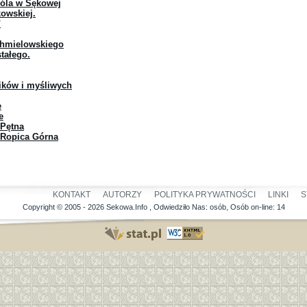
róla w Sękowej
owskiej.
"
Chmielowskiego
tałego.
ników i myśliwych
e
e
 Pętna
 Ropica Górna
KONTAKT
AUTORZY
POLITYKA PRYWATNOŚCI
LINKI
S
Copyright © 2005 - 2026 Sekowa.Info , Odwiedziło Nas:
osób, Osób on-line: 14