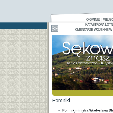
|
O GMINIE
MIEJS
KATASTROFA LOTNI
CMENTARZE WOJENNE W GA
Pomniki
Pomnik ministra Władysława Dł