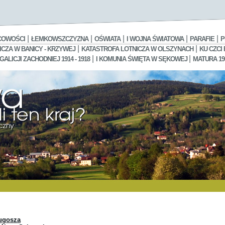
|
|
|
|
|
COWOŚCI
ŁEMKOWSZCZYZNA
OŚWIATA
I WOJNA ŚWIATOWA
PARAFIE
P
|
|
CZA W BANICY - KRZYWEJ
KATASTROFA LOTNICZA W OLSZYNACH
KU CZCI
|
|
LICJI ZACHODNIEJ 1914 - 1918
I KOMUNIA ŚWIĘTA W SĘKOWEJ
MATURA 19
ugosza