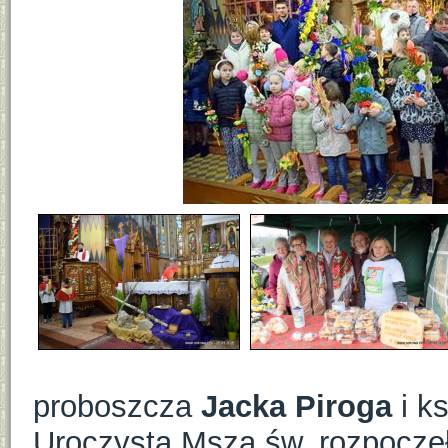
proboszcza
Jacka Piroga
i k
Uroczysta Msza św. rozpoczęł