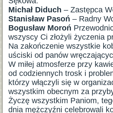
Sękowa.
Michał Diduch
– Zastępca W
Stanisław Pasoń
– Radny Wo
Bogusław Moroń
Przewodni
wszyscy Ci złożyli życzenia 
Na zakończenie wszystkie kobi
uściski od panów wręczającyc
W miłej atmosferze przy kawie
od codziennych trosk i probl
którzy włączyli się w organiza
wszystkim obecnym za przybyc
Życzę wszystkim Paniom, tego
dnia mężczyźni celebrowali k