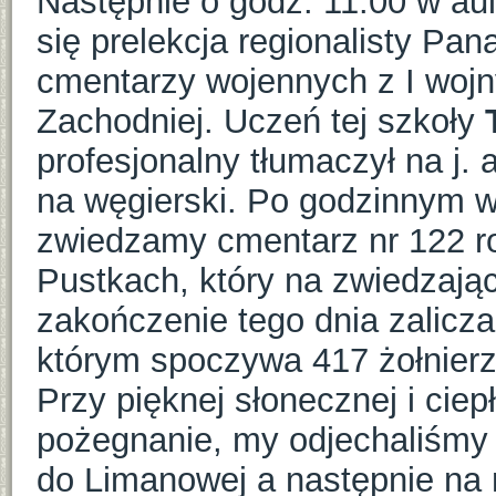
Następnie o godz. 11.00 w au
się prelekcja regionalisty Pa
cmentarzy wojennych z I wojny
Zachodniej. Uczeń tej szkoły
profesjonalny tłumaczył na j. 
na węgierski. Po godzinnym w
zwiedzamy cmentarz nr 122 ros
Pustkach, który na zwiedzają
zakończenie tego dnia zalicz
którym spoczywa 417 żołnierz
Przy pięknej słonecznej i ciep
pożegnanie, my odjechaliśmy
do Limanowej a następnie na 