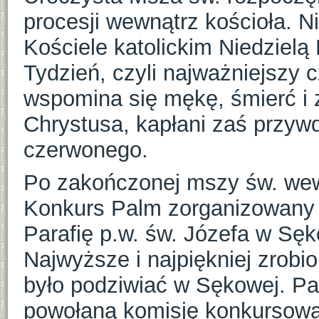
procesji wewnątrz kościoła. 
Kościele katolickim Niedzielą
Tydzień, czyli najważniejszy 
wspomina się mękę, śmierć i
Chrystusa, kapłani zaś przywd
czerwonego.
Po zakończonej mszy św. wewn
Konkurs Palm zorganizowany
Parafię p.w. św. Józefa w Sęk
Najwyższe i najpiękniej zrob
było podziwiać w Sękowej. Pa
powołaną komisję konkursową