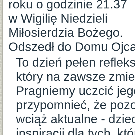
roku o godzinie 21.37
w Wigilię Niedzieli
Miłosierdzia Bożego.
Odszedł do Domu Ojca 
To dzień pełen refleks
który na zawsze zmien
Pragniemy uczcić jeg
przypomnieć, że pozo
wciąż aktualne - dzie
inspiracji dla tych, 