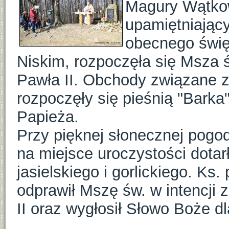
Magury Wątkow
upamiętniając
obecnego świę
Niskim, rozpoczęła się Msza 
Pawła II. Obchody związane z
rozpoczęły się pieśnią "Barka
Papieża.
Przy pięknej słonecznej pogod
na miejsce uroczystości dota
jasielskiego i gorlickiego. Ks
odprawił Mszę św. w intencji
II oraz wygłosił Słowo Boże d