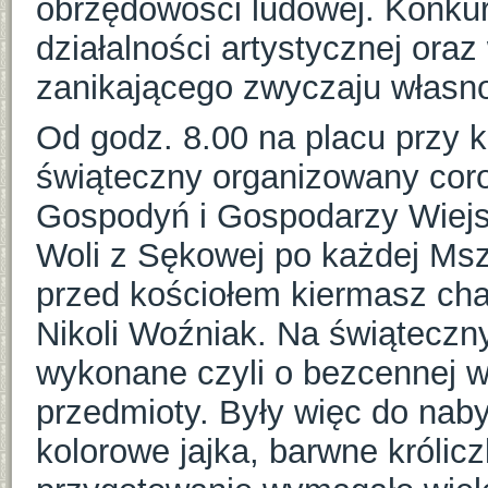
obrzędowości ludowej. Konkur
działalności artystycznej ora
zanikającego zwyczaju własno
Od godz. 8.00 na placu przy 
świąteczny organizowany cor
Gospodyń i Gospodarzy Wiejs
Woli z Sękowej po każdej Msz
przed kościołem kiermasz cha
Nikoli Woźniak. Na świąteczn
wykonane czyli o bezcennej wa
przedmioty. Były więc do nabyc
kolorowe jajka, barwne królicz