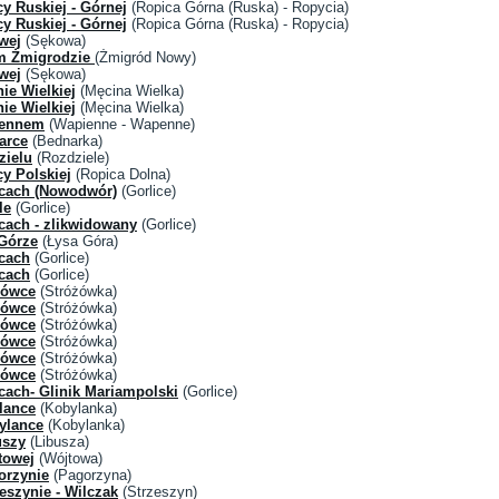
y Ruskiej - Górnej
(Ropica Górna (Ruska) - Ropycia)
y Ruskiej - Górnej
(Ropica Górna (Ruska) - Ropycia)
wej
(Sękowa)
m Żmigrodzie
(Żmigród Nowy)
wej
(Sękowa)
ie Wielkiej
(Męcina Wielka)
ie Wielkiej
(Męcina Wielka)
iennem
(Wapienne - Wapenne)
arce
(Bednarka)
zielu
(Rozdziele)
y Polskiej
(Ropica Dolna)
icach (Nowodwór)
(Gorlice)
le
(Gorlice)
cach - zlikwidowany
(Gorlice)
 Górze
(Łysa Góra)
icach
(Gorlice)
icach
(Gorlice)
żówce
(Stróżówka)
żówce
(Stróżówka)
żówce
(Stróżówka)
żówce
(Stróżówka)
żówce
(Stróżówka)
żówce
(Stróżówka)
cach- Glinik Mariampolski
(Gorlice)
lance
(Kobylanka)
ylance
(Kobylanka)
uszy
(Libusza)
towej
(Wójtowa)
orzynie
(Pagorzyna)
eszynie - Wilczak
(Strzeszyn)