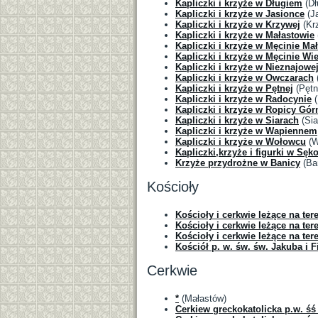
Kapliczki i krzyże w Długiem
(Dł
Kapliczki i krzyże w Jasionce
(J
Kapliczki i krzyże w Krzywej
(Kr
Kapliczki i krzyże w Małastowie
Kapliczki i krzyże w Męcinie Mał
Kapliczki i krzyże w Męcinie Wie
Kapliczki i krzyże w Nieznajowe
Kapliczki i krzyże w Owczarach
Kapliczki i krzyże w Pętnej
(Pętn
Kapliczki i krzyże w Radocynie
(
Kapliczki i krzyże w Ropicy Gór
Kapliczki i krzyże w Siarach
(Sia
Kapliczki i krzyże w Wapiennem
Kapliczki i krzyże w Wołowcu
(W
Kapliczki,krzyże i figurki w Sęk
Krzyże przydrożne w Banicy
(Ba
Kościoły
Kościoły i cerkwie leżące na te
Kościoły i cerkwie leżące na te
Kościoły i cerkwie leżące na te
Kościół p. w. św. św. Jakuba i F
Cerkwie
*
(Małastów)
Cerkiew greckokatolicka p.w. ś