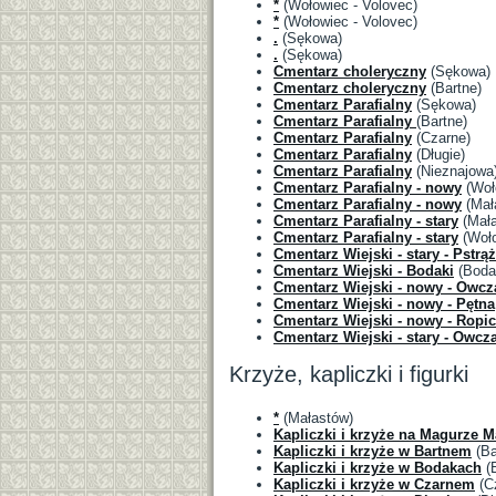
*
(Wołowiec - Volovec)
*
(Wołowiec - Volovec)
.
(Sękowa)
.
(Sękowa)
Cmentarz choleryczny
(Sękowa)
Cmentarz choleryczny
(Bartne)
Cmentarz Parafialny
(Sękowa)
Cmentarz Parafialny
(Bartne)
Cmentarz Parafialny
(Czarne)
Cmentarz Parafialny
(Długie)
Cmentarz Parafialny
(Nieznajowa
Cmentarz Parafialny - nowy
(Woł
Cmentarz Parafialny - nowy
(Mał
Cmentarz Parafialny - stary
(Mała
Cmentarz Parafialny - stary
(Woło
Cmentarz Wiejski - stary - Pstrą
Cmentarz Wiejski - Bodaki
(Boda
Cmentarz Wiejski - nowy - Owcz
Cmentarz Wiejski - nowy - Pętna
Cmentarz Wiejski - nowy - Ropi
Cmentarz Wiejski - stary - Owcz
Krzyże, kapliczki i figurki
*
(Małastów)
Kapliczki i krzyże na Magurze M
Kapliczki i krzyże w Bartnem
(Ba
Kapliczki i krzyże w Bodakach
(B
Kapliczki i krzyże w Czarnem
(C