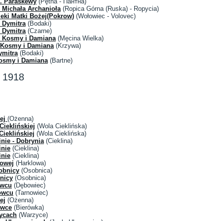
w. Paraskewy
(Pętna - Пантна)
 Michała Archanioła
(Ropica Górna (Ruska) - Ropycia)
ieki Matki Bożej(Pokrow)
(Wołowiec - Volovec)
. Dymitra
(Bodaki)
. Dymitra
(Czarne)
. Kosmy i Damiana
(Męcina Wielka)
. Kosmy i Damiana
(Krzywa)
ymitra
(Bodaki)
osmy i Damiana
(Bartne)
 1918
nej
(Ożenna)
ieklińskiej
(Wola Cieklińska)
ieklińskiej
(Wola Cieklińska)
nie - Dobrynia
(Cieklina)
inie
(Cieklina)
inie
(Cieklina)
lowej
(Harklowa)
obnicy
(Osobnica)
nicy
(Osobnica)
owcu
(Dębowiec)
owcu
(Tarnowiec)
ej
(Ożenna)
ówce
(Bierówka)
ycach
(Warzyce)