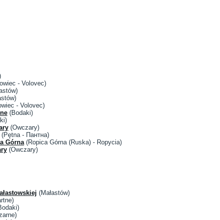
)
owiec - Volovec)
astów)
stów)
wiec - Volovec)
żne
(Bodaki)
ki)
ary
(Owczary)
(Pętna - Пантна)
ca Górna
(Ropica Górna (Ruska) - Ropycia)
ary
(Owczary)
ałastowskiej
(Małastów)
rtne)
odaki)
zarne)