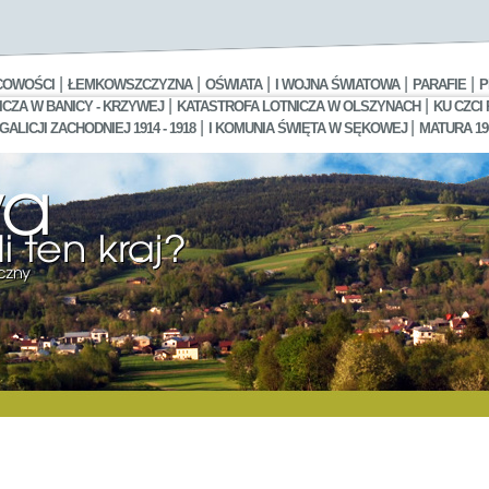
|
|
|
|
|
COWOŚCI
ŁEMKOWSZCZYZNA
OŚWIATA
I WOJNA ŚWIATOWA
PARAFIE
P
|
|
CZA W BANICY - KRZYWEJ
KATASTROFA LOTNICZA W OLSZYNACH
KU CZCI
|
|
LICJI ZACHODNIEJ 1914 - 1918
I KOMUNIA ŚWIĘTA W SĘKOWEJ
MATURA 19