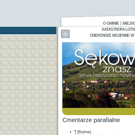
|
O GMINIE
MIEJS
KATASTROFA LOTNI
CMENTARZE WOJENNE W GA
Cmentarze parafialne
*
(Bartne)