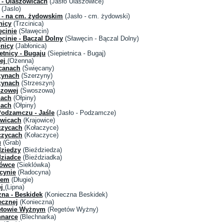
 - Ulaszowicach
(Jasło Ulaszowice)
(Jaslo)
 - na cm. żydowskim
(Jasło - cm. żydowski)
nicy
(Trzcinica)
ęcinie
(Sławęcin)
cinie - Bączal Dolny
(Sławęcin - Bączal Dolny)
onicy
(Jabłonica)
etnicy - Bugaju
(Siepietnica - Bugaj)
nej
(Ożenna)
canach
(Święcany)
zynach
(Szerzyny)
zynach
(Strzeszyn)
szowej
(Swoszowa)
nach
(Ołpiny)
nach
(Ołpiny)
Podzamczu - Jaśle
(Jasło - Podzamcze)
owicach
(Krajowice)
czycach
(Kołaczyce)
czycach
(Kołaczyce)
u
(Grab)
dziedzy
(Bieździedza)
dziadce
(Bieździadka)
lówce
(Sieklówka)
cynie
(Radocyna)
iem
(Długie)
ej
(Lipna)
na - Beskidek
(Konieczna Beskidek)
ecznej
(Konieczna)
ietowie Wyżnym
(Regetów Wyżny)
hnarce
(Blechnarka)