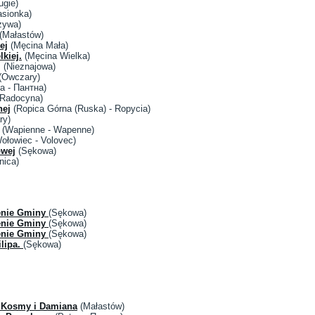
ugie)
asionka)
zywa)
(Małastów)
ej
(Męcina Mała)
lkiej.
(Męcina Wielka)
j
(Nieznajowa)
(Owczary)
a - Пантна)
Radocyna)
nej
(Ropica Górna (Ruska) - Ropycia)
ry)
(Wapienne - Wapenne)
ołowiec - Volovec)
owej
(Sękowa)
nica)
renie Gminy
(Sękowa)
renie Gminy
(Sękowa)
renie Gminy
(Sękowa)
ilipa.
(Sękowa)
ś Kosmy i Damiana
(Małastów)