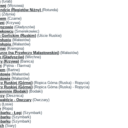
u
(Grab)
owej
(Wysowa)
ndzie (Regietów Niżny)
(Rotunda)
i
(Zdynia)
rnem
(Czarne)
wej
(Krzywa)
yszowie
(Gładyszów)
rekowcu
(Smerekowiec)
 Gorlickim (Ruskim)
(Uście Ruskie)
słupiu
(Małastów)
ysłupiu
(Małastów)
nej
(Krempna)
rze (na Przełęczy Małastowskiej)
(Małastów)
e (Gładyszów)
(Wirchne)
y (Krzywa)
(Banica)
j
(Pętna - Пантна)
nem
(Bartne)
stowie
(Małastów)
stowie
(Małastów)
y Ruskiej (Górnej)
(Ropica Górna (Ruska) - Ropycia)
y Ruskiej (Górnej)
(Ropica Górna (Ruska) - Ropycia)
oninie (Bodaki)
(Bodaki)
icy
(Desznica)
wałdzie - Owczary
(Owczary)
u
(Łosie)
e
(Ropa)
barku - Łęgi
(Szymbark)
mbarku
(Szymbark)
mbarku
(Szymbark)
ach
(Siary)