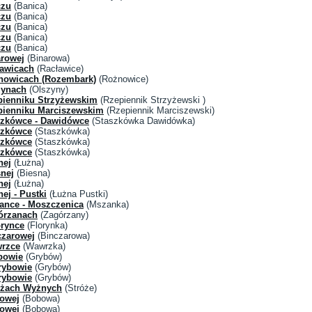
czu
(Banica)
czu
(Banica)
czu
(Banica)
czu
(Banica)
czu
(Banica)
arowej
(Binarowa)
ławicach
(Racławice)
nowicach (Rozembark)
(Rożnowice)
zynach
(Olszyny)
pienniku Strzyżewskim
(Rzepiennik Strzyżewski )
pienniku Marciszewskim
(Rzepiennik Marciszewski)
szkówce - Dawidówce
(Staszkówka Dawidówka)
szkówce
(Staszkówka)
szkówce
(Staszkówka)
szkówce
(Staszkówka)
nej
(Łużna)
nej
(Biesna)
nej
(Łużna)
ej - Pustki
(Łużna Pustki)
ance - Moszczenica
(Mszanka)
órzanach
(Zagórzany)
orynce
(Florynka)
czarowej
(Binczarowa)
wrzce
(Wawrzka)
bowie
(Grybów)
rybowie
(Grybów)
rybowie
(Grybów)
óżach Wyżnych
(Stróże)
bowej
(Bobowa)
bowej
(Bobowa)